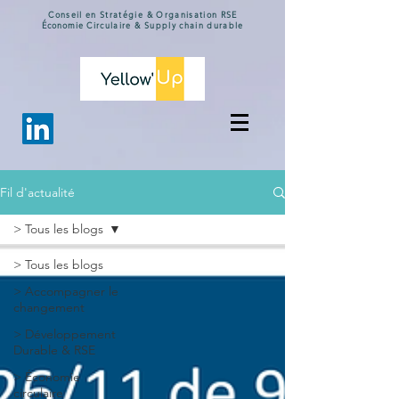
Conseil en Stratégie & Organisation
RSE
Économie
Circulaire & Supply chain durable
Fil d'actualité
> Tous les blogs
> Tous les blogs
> Accompagner le
changement
> Développement
Durable & RSE
> Économie
circulaire