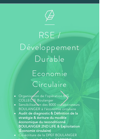
RSE /
Développement
Durable
Economie
Circulaire
Organisation de l’opération
BIG
COLLECTE Boulanger
Sensibilisation des 8000 collaborateurs
BOULANGER à l'économie circulaire
Audit de diagnostic & Définition de la
stratégie & écriture du modèle
économique du reconditionné
BOULANGER 2ND LIFE & Exploitation
(
Économie
circulaire)
Co-écriture de la DPEF BOULANGER