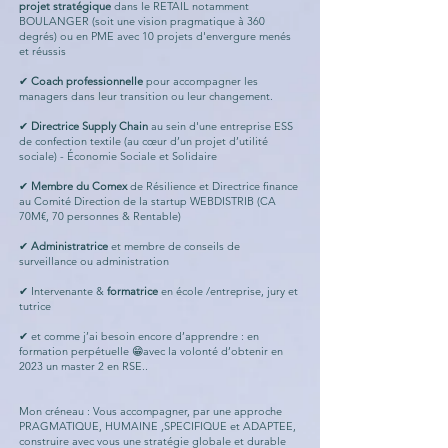
projet
stratégique
dans le RETAIL notamment
BOULANGER (soit une vision pragmatique à 360
degrés) ou en PME avec 10 projets d'envergure menés
et réussis
✔
Coach professionnelle
pour accompagner les
managers dans leur transition ou leur changement.
✔
Directrice Supply Chain
au sein d'une entreprise ESS
de confection textile (au cœur d’un projet d’utilité
sociale) - Économie Sociale et Solidaire
✔
Membre du Comex
de Résilience et Directrice finance
au Comité Direction de la startup WEBDISTRIB (CA
70M€, 70 personnes & Rentable)
✔
Administratrice
et membre de conseils de
surveillance ou administration
✔ Intervenante &
formatrice
en école /entreprise, jury et
tutrice
✔ et comme j’ai besoin encore d’apprendre : en
formation perpétuelle 😁avec la volonté d’obtenir en
2023 un master 2 en RSE..
Mon créneau : Vous accompagner, par une approche
PRAGMATIQUE, HUMAINE ,SPECIFIQUE et ADAPTEE,
construire avec vous une stratégie globale et durable