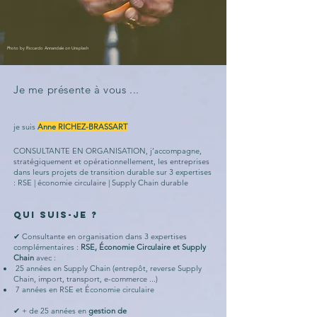
Photo by Riccardo Annandale on Unsplash
Je me présente à vous ...
je suis
Anne RICHEZ-BRASSART
CONSULTANTE EN ORGANISATION, j’accompagne,
stratégiquement et opérationnellement, les entreprises
dans leurs projets de transition durable sur 3 expertises
: RSE | économie circulaire | Supply Chain durable
QUI SUIS-JE ?
✔ Consultante en organisation dans 3 expertises
complémentaires :
RSE, Économie Circulaire et Supply
Chain
avec :
25 années en Supply Chain (entrepôt, reverse Supply
Chain, import, transport, e-commerce ...)
7 années en RSE et Économie circulaire
✔ + de 25 années en
gestion de