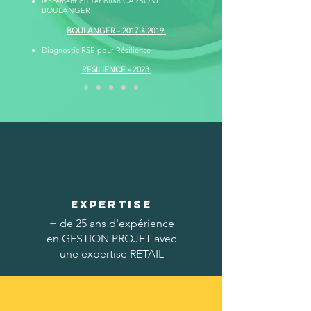
lancement du 1er bilan CARBONE
BOULANGER
BOULANGER - 2017 à 2019
Diagnostic RSE pour Résilience
RESILIENCE - 2023
EXPERTISE
+ de 25 ans d'expérience
en GESTION PROJET avec
une expertise RETAIL