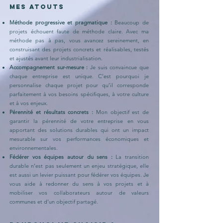
Mes atouts
Méthode progressive et pragmatique :
Beaucoup de
projets échouent faute de méthode claire. Avec ma
méthode pas à pas, vous avancez sereinement, en
construisant des projets concrets et réalisables, testés
et ajustés avant leur industrialisation.
Accompagnement sur-mesure :
Je suis convaincue que
chaque entreprise est unique. C’est pourquoi je
personnalise chaque projet pour qu’il corresponde
parfaitement à vos besoins spécifiques, à votre culture
et à vos enjeux.
Pérennité et résultats concrets :
Mon objectif est de
garantir la pérennité de votre entreprise en vous
apportant des solutions durables qui ont un impact
mesurable sur vos performances économiques et
environnementales.
Fédérer vos équipes autour du sens :
La transition
durable n’est pas seulement un enjeu stratégique, elle
est aussi un levier puissant pour fédérer vos équipes. Je
vous aide à redonner du sens à vos projets et à
mobiliser vos collaborateurs autour de valeurs
communes et d’un objectif partagé.