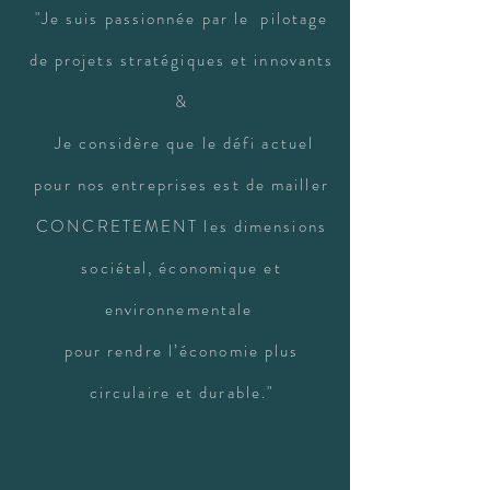
"Je suis passionnée par le pilotage
de projets stratégiques et innovants
&
Je considère que le défi actuel
pour nos entreprises est de mailler
CONCRETEMENT les dimensions
sociétal, économique et
environnementale
pour rendre l’économie plus
circulaire et durable."