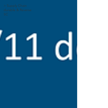
> Supply Chain
durable & Reverse
SC