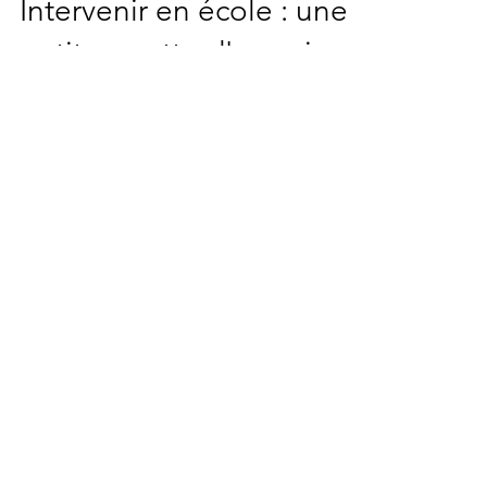
10 janv. 2022
2 min de lecture
Intervenir en école : une
petite goutte d'eau si
préciseuse ....
Clap de fin pour mon intervention auprès
des étudiants M2 de MARKETING ISG sur un
sujet qui me tient à cœur "Politique RSE et
Stratégie...
Contact
Yellow'Up
Siret
904 566 742 000 14
59200 Tourcoing